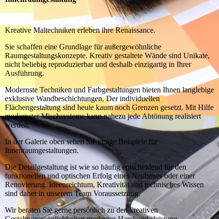
Kreative Maltechniken erleben ihre Renaissance.
Sie schaffen eine Grundlage für außergewöhnliche
Raumgestaltungskonzepte. Kreativ gestaltete Wände sind Unikate,
nicht beliebig reproduzierbar und deshalb einzigartig in Ihrer
Ausführung.
Modernste Techniken und Farbgestaltungen bieten Ihnen langlebige
exklusive Wandbeschichtungen. Der individuellen
Flächengestaltung sind heute kaum noch Grenzen gesetzt. Mit Hilfe
modernster Mischsysteme kann nahezu jede Abtönung realisiert
werden.
In der Galerie oben sehen Sie einige Beispiele für
Innenraumgestaltungen.
Die Detailgestaltung ist wie so häufig entscheidend für den
funktionellen und optischen Erfolg eines Neubaues oder einer
Renovierung. Ideenreichtum, Kreativität und technisches Wissen
sind daher in unserem Team Voraussetzung.
Wir beraten Sie gerne persönlich zu den kreativen
Gestaltungsmöglichkeiten moderner Handwerksleistung.